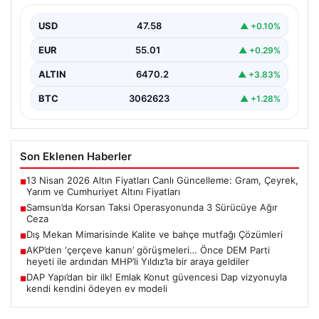
Samsun’da faaliyet gösteren korsan taksilere karşı
yürütülen denetimler kapsamında, üç sürücüye toplam
USD
47.58
▲ +0.10%
300 bin…
EUR
55.01
▲ +0.29%
ALTIN
6470.2
▲ +3.83%
BTC
3062623
▲ +1.28%
Son Eklenen Haberler
13 Nisan 2026 Altın Fiyatları Canlı Güncelleme: Gram, Çeyrek,
■
Yarım ve Cumhuriyet Altını Fiyatları
Samsun’da Korsan Taksi Operasyonunda 3 Sürücüye Ağır
■
Ceza
Dış Mekan Mimarisinde Kalite ve bahçe mutfağı Çözümleri
■
AKP’den ‘çerçeve kanun’ görüşmeleri… Önce DEM Parti
■
heyeti ile ardından MHP’li Yıldız’la bir araya geldiler
DAP Yapı’dan bir ilk! Emlak Konut güvencesi Dap vizyonuyla
■
kendi kendini ödeyen ev modeli